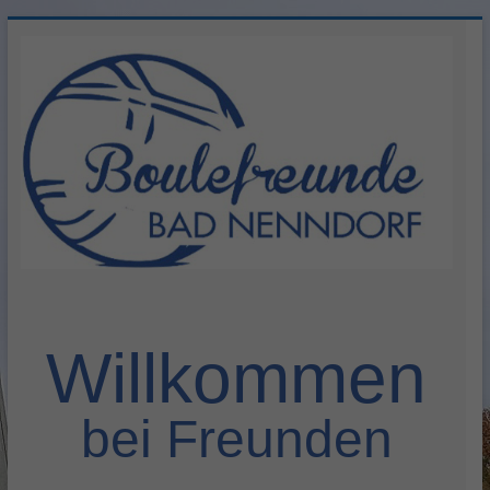
Zum
Inhalt
springen
Herzlich
willkommen
Willkommen
bei Freunden