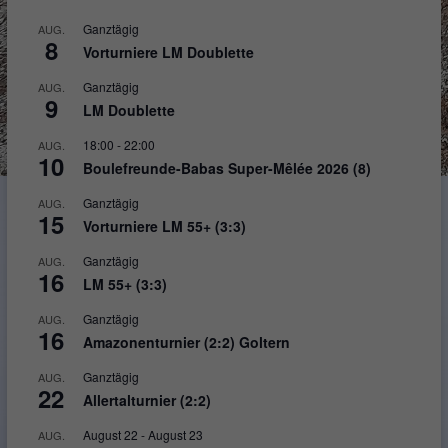
Ganztägig
AUG.
8
Vorturniere LM Doublette
Ganztägig
AUG.
9
LM Doublette
18:00
-
22:00
AUG.
10
Boulefreunde-Babas Super-Mêlée 2026 (8)
Ganztägig
AUG.
15
Vorturniere LM 55+ (3:3)
Ganztägig
AUG.
16
LM 55+ (3:3)
Ganztägig
AUG.
16
Amazonenturnier (2:2) Goltern
Ganztägig
AUG.
22
Allertalturnier (2:2)
August 22
-
August 23
AUG.