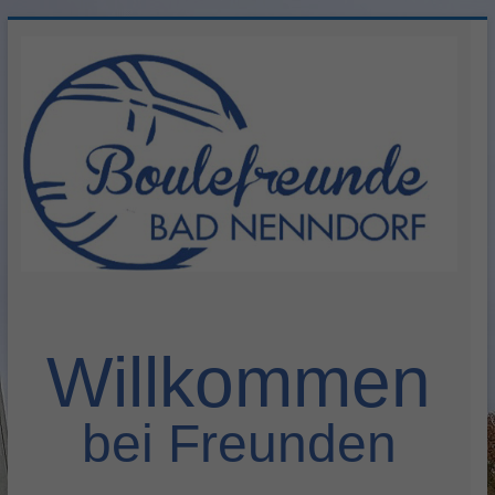
Zum
Inhalt
springen
Herzlich
willkommen
Willkommen
bei Freunden