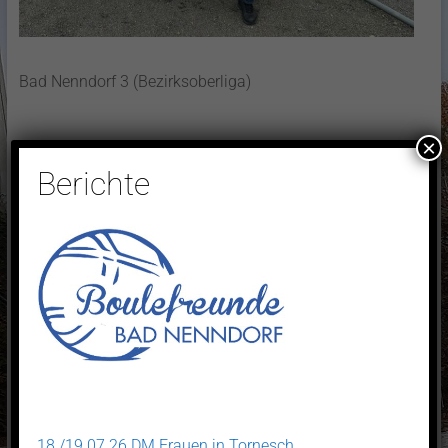
Bad Nenndorf 3 (Bezirksoberliga)
×
Letzte Änderungen
Berichte
18./19.07.26 DM Frauen in Tornesch
Sponsoren 2026
18./19.07.26 DM Frauen in Tornesch