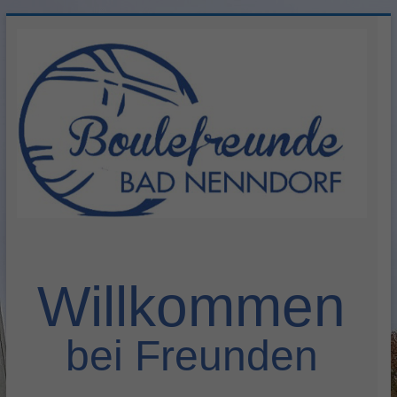
Zum
Inhalt
springen
Herzlich
willkommen
Willkommen
bei Freunden