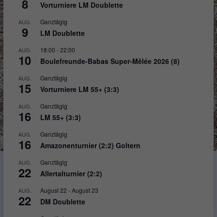
8
Vorturniere LM Doublette
Ganztägig
AUG.
9
LM Doublette
18:00
-
22:00
AUG.
10
Boulefreunde-Babas Super-Mêlée 2026 (8)
Ganztägig
AUG.
15
Vorturniere LM 55+ (3:3)
Ganztägig
AUG.
16
LM 55+ (3:3)
Ganztägig
AUG.
16
Amazonenturnier (2:2) Goltern
Ganztägig
AUG.
22
Allertalturnier (2:2)
August 22
-
August 23
AUG.
22
DM Doublette