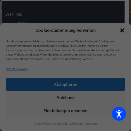
Weblinks
Archiv 2026
Cookie-Zustimmung verwalten
Archiv 2025
Um dir ein optimales Erlebnis zu bieten, verwenden wir Technologien wie Cookies, um
Archiv 2024
Geräteinformationen zu speichern und/oder darauf zuzugreifen. Wenn du diesen
Technologien zustimmst, können wir Daten wie das Surfverhalten oder eindeutige IDs auf
Archiv 2023
dieser Website verarbeiten. Wenn du deine Zustimmung nicht erteilst oder zurückziehst,
können bestimmte Merkmale und Funktionen beeinträchtigt werden.
Archiv 2022
Dienste verwalten
Archiv 2021
Akzeptieren
Der Weg zu uns:
Ablehnen
Sportplatzweg 15, Waltringhausen,
31542 Bad Nenndorf
Einstellungen ansehen
Cookie-Richtlinie
Datenschutzerklärung
Impressum