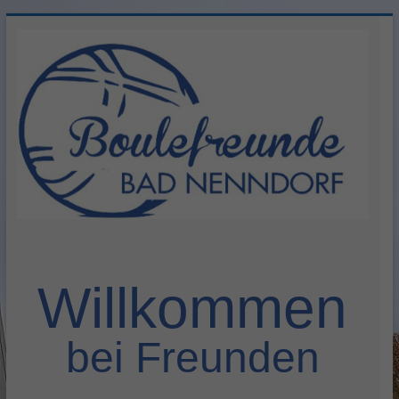
Zum
Inhalt
springen
Herzlich
willkommen
Willkommen
bei Freunden