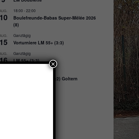
18:00
-
22:00
AUG.
10
Boulefreunde-Babas Super-Mêlée 2026
(8)
Ganztägig
AUG.
15
Vorturniere LM 55+ (3:3)
Ganztägig
AUG.
16
LM 55+ (3:3)
×
Ganztägig
AUG.
16
Amazonenturnier (2:2) Goltern
Ganztägig
AUG.
22
Allertalturnier (2:2)
August 22
-
August 23
AUG.
22
DM Doublette
Ganztägig
AUG.
23
Leinetalturnier (3:3)