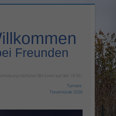
illkommen
bei Freunden
schiebung nächstes SM-Event auf den 18.08.!
Turniere
Travemünde 2026