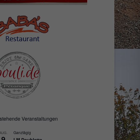
stehende Veranstaltungen
Ganztägig
AUG.
9
LM Doublette