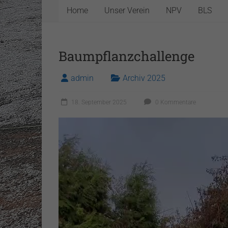
Home
Unser Verein
NPV
BLS
Baumpflanzchallenge
admin
Archiv 2025
18. September 2025
0 Kommentare
Video-
Player