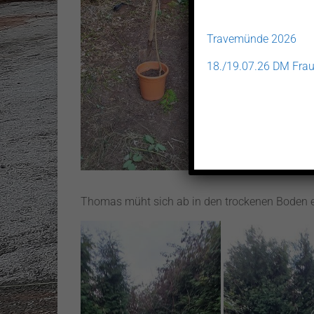
Travemünde 2026
18./19.07.26 DM Frau
Thomas müht sich ab in den trockenen Boden e