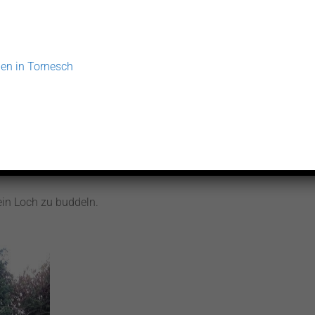
en in Tornesch
Kal
in Loch zu buddeln.