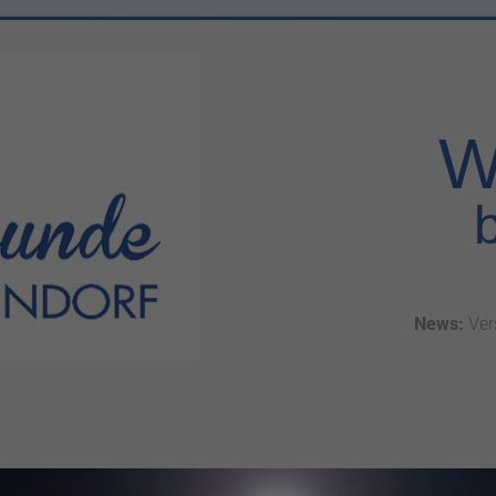
W
News:
Ver