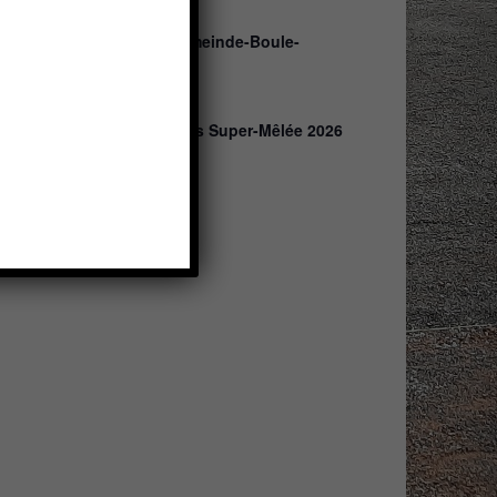
Ganztägig
AUG.
23
Stadt- und Samtgemeinde-Boule-
Meisterschaft 2026
18:00
AUG.
27
Boulefreunde-Babas Super-Mêlée 2026
(9)
ender anzeigen