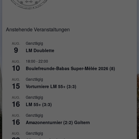
Anstehende Veranstaltungen
Ganztägig
AUG.
9
LM Doublette
18:00
-
22:00
AUG.
10
Boulefreunde-Babas Super-Mêlée 2026 (8)
Ganztägig
AUG.
15
Vorturniere LM 55+ (3:3)
Ganztägig
AUG.
16
LM 55+ (3:3)
Ganztägig
AUG.
16
Amazonenturnier (2:2) Goltern
Ganztägig
AUG.