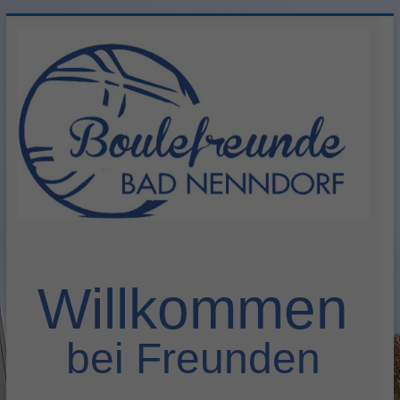
Zum
Inhalt
springen
Herzlich
willkommen
Willkommen
bei Freunden