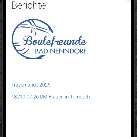
Berichte
Website
Letzte Änderungen
Travemünde 2026
18./19.07.26 DM Frauen in Tornesch
Travemünde 2026
18./19.07.26 DM Frauen in Tornesch
Sponsoren 2026