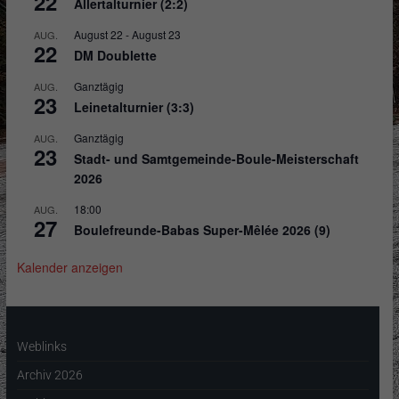
22
Allertalturnier (2:2)
August 22
-
August 23
AUG.
22
DM Doublette
Ganztägig
AUG.
23
Leinetalturnier (3:3)
Ganztägig
AUG.
23
Stadt- und Samtgemeinde-Boule-Meisterschaft
2026
18:00
AUG.
27
Boulefreunde-Babas Super-Mêlée 2026 (9)
Kalender anzeigen
Weblinks
Archiv 2026